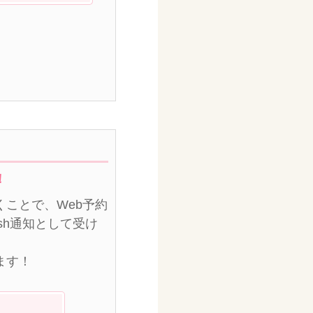
！
ことで、Web予約
sh通知として受け
ます！