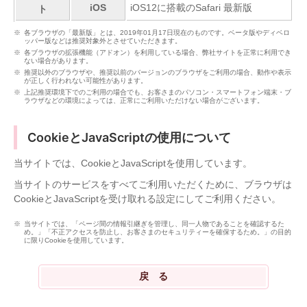
iOS
iOS12に搭載のSafari 最新版
ト
各ブラウザの「最新版」とは、2019年01月17日現在のものです。ベータ版やディベロ
ッパー版などは推奨対象外とさせていただきます。
各ブラウザの拡張機能（アドオン）を利用している場合、弊社サイトを正常に利用でき
ない場合があります。
推奨以外のブラウザや、推奨以前のバージョンのブラウザをご利用の場合、動作や表示
が正しく行われない可能性があります。
上記推奨環境下でのご利用の場合でも、お客さまのパソコン・スマートフォン端末・ブ
ラウザなどの環境によっては、正常にご利用いただけない場合がございます。
CookieとJavaScriptの使用について
当サイトでは、CookieとJavaScriptを使用しています。
当サイトのサービスをすべてご利用いただくために、ブラウザは
CookieとJavaScriptを受け取れる設定にしてご利用ください。
当サイトでは、「ページ間の情報引継ぎを管理し、同一人物であることを確認するた
め。」「不正アクセスを防止し、お客さまのセキュリティーを確保するため。」の目的
に限りCookieを使用しています。