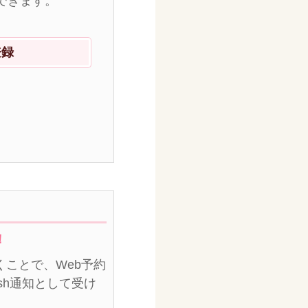
できます。
登録
！
ことで、Web予約
sh通知として受け