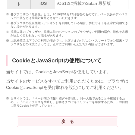
iOS
iOS12に搭載のSafari 最新版
ト
各ブラウザの「最新版」とは、2019年01月17日現在のものです。ベータ版やディベロ
ッパー版などは推奨対象外とさせていただきます。
各ブラウザの拡張機能（アドオン）を利用している場合、弊社サイトを正常に利用でき
ない場合があります。
推奨以外のブラウザや、推奨以前のバージョンのブラウザをご利用の場合、動作や表示
が正しく行われない可能性があります。
上記推奨環境下でのご利用の場合でも、お客さまのパソコン・スマートフォン端末・ブ
ラウザなどの環境によっては、正常にご利用いただけない場合がございます。
CookieとJavaScriptの使用について
当サイトでは、CookieとJavaScriptを使用しています。
当サイトのサービスをすべてご利用いただくために、ブラウザは
CookieとJavaScriptを受け取れる設定にしてご利用ください。
当サイトでは、「ページ間の情報引継ぎを管理し、同一人物であることを確認するた
め。」「不正アクセスを防止し、お客さまのセキュリティーを確保するため。」の目的
に限りCookieを使用しています。