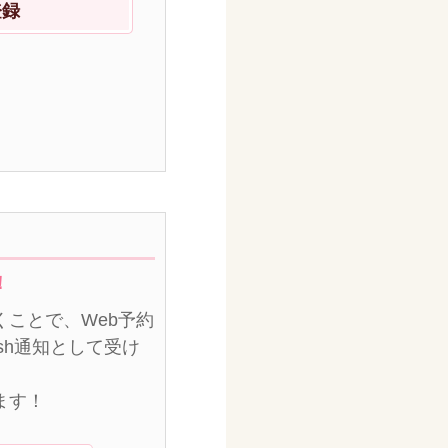
登録
！
ことで、Web予約
sh通知として受け
ます！