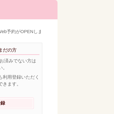
eb予約がOPENしました
まだの方
がお済みでない方は
い。
も利用登録いただく
できます。
登録