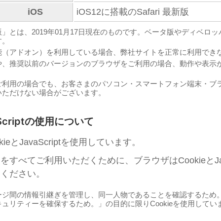
iOS
iOS12に搭載のSafari 最新版
」とは、2019年01月17日現在のものです。ベータ版やディベロ
す。
能（アドオン）を利用している場合、弊社サイトを正常に利用でき
や、推奨以前のバージョンのブラウザをご利用の場合、動作や表示
ご利用の場合でも、お客さまのパソコン・スマートフォン端末・ブ
いただけない場合がございます。
aScriptの使用について
ieとJavaScriptを使用しています。
すべてご利用いただくために、ブラウザはCookieとJava
用ください。
ージ間の情報引継ぎを管理し、同一人物であることを確認するため
ュリティーを確保するため。」の目的に限りCookieを使用してい