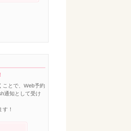
！
ことで、Web予約
sh通知として受け
ます！