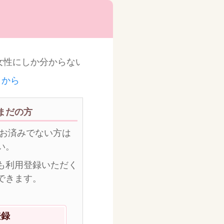
性にしか分からない出産、育児についての心の不安や、
こから
まだの方
がお済みでない方は
い。
も利用登録いただく
できます。
登録