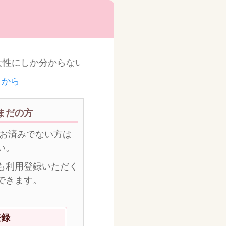
性にしか分からない出産、育児についての心の不安や、
こから
まだの方
がお済みでない方は
い。
も利用登録いただく
できます。
登録