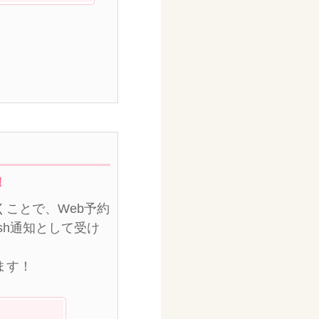
！
ことで、Web予約
sh通知として受け
ます！