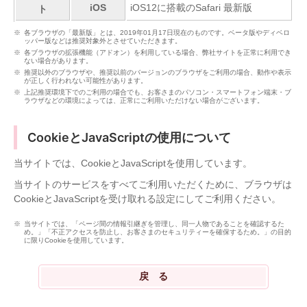
iOS
iOS12に搭載のSafari 最新版
ト
各ブラウザの「最新版」とは、2019年01月17日現在のものです。ベータ版やディベロ
ッパー版などは推奨対象外とさせていただきます。
各ブラウザの拡張機能（アドオン）を利用している場合、弊社サイトを正常に利用でき
ない場合があります。
推奨以外のブラウザや、推奨以前のバージョンのブラウザをご利用の場合、動作や表示
が正しく行われない可能性があります。
上記推奨環境下でのご利用の場合でも、お客さまのパソコン・スマートフォン端末・ブ
ラウザなどの環境によっては、正常にご利用いただけない場合がございます。
CookieとJavaScriptの使用について
当サイトでは、CookieとJavaScriptを使用しています。
当サイトのサービスをすべてご利用いただくために、ブラウザは
CookieとJavaScriptを受け取れる設定にしてご利用ください。
当サイトでは、「ページ間の情報引継ぎを管理し、同一人物であることを確認するた
め。」「不正アクセスを防止し、お客さまのセキュリティーを確保するため。」の目的
に限りCookieを使用しています。