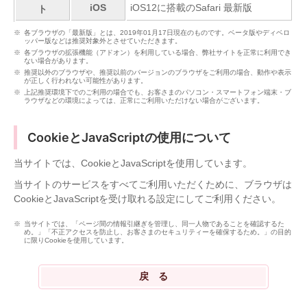
iOS
iOS12に搭載のSafari 最新版
ト
各ブラウザの「最新版」とは、2019年01月17日現在のものです。ベータ版やディベロ
ッパー版などは推奨対象外とさせていただきます。
各ブラウザの拡張機能（アドオン）を利用している場合、弊社サイトを正常に利用でき
ない場合があります。
推奨以外のブラウザや、推奨以前のバージョンのブラウザをご利用の場合、動作や表示
が正しく行われない可能性があります。
上記推奨環境下でのご利用の場合でも、お客さまのパソコン・スマートフォン端末・ブ
ラウザなどの環境によっては、正常にご利用いただけない場合がございます。
CookieとJavaScriptの使用について
当サイトでは、CookieとJavaScriptを使用しています。
当サイトのサービスをすべてご利用いただくために、ブラウザは
CookieとJavaScriptを受け取れる設定にしてご利用ください。
当サイトでは、「ページ間の情報引継ぎを管理し、同一人物であることを確認するた
め。」「不正アクセスを防止し、お客さまのセキュリティーを確保するため。」の目的
に限りCookieを使用しています。